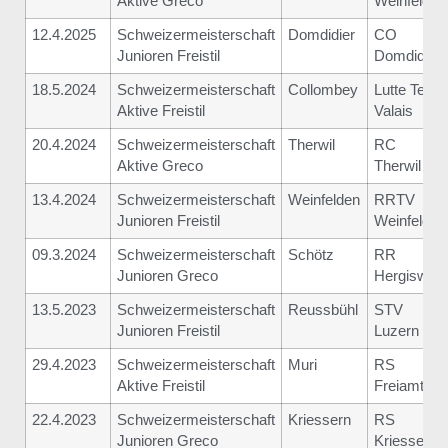
Aktive Greco
Weinfelden
12.4.2025
Schweizermeisterschaft
Domdidier
CO
Junioren Freistil
Domdidier
18.5.2024
Schweizermeisterschaft
Collombey
Lutte Team
Aktive Freistil
Valais
20.4.2024
Schweizermeisterschaft
Therwil
RC
Aktive Greco
Therwil
13.4.2024
Schweizermeisterschaft
Weinfelden
RRTV
Junioren Freistil
Weinfelden
09.3.2024
Schweizermeisterschaft
Schötz
RR
Junioren Greco
Hergiswil
13.5.2023
Schweizermeisterschaft
Reussbühl
STV
Junioren Freistil
Luzern
29.4.2023
Schweizermeisterschaft
Muri
RS
Aktive Freistil
Freiamt
22.4.2023
Schweizermeisterschaft
Kriessern
RS
Junioren Greco
Kriessern