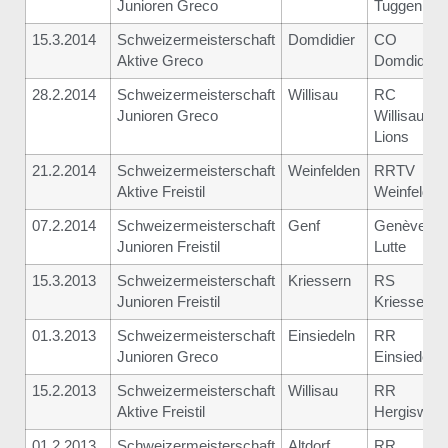
Junioren Greco
Tuggen
15.3.2014
Schweizermeisterschaft
Domdidier
CO
Aktive Greco
Domdidier
28.2.2014
Schweizermeisterschaft
Willisau
RC
Junioren Greco
Willisau
Lions
21.2.2014
Schweizermeisterschaft
Weinfelden
RRTV
Aktive Freistil
Weinfelden
07.2.2014
Schweizermeisterschaft
Genf
Genève-
Junioren Freistil
Lutte
15.3.2013
Schweizermeisterschaft
Kriessern
RS
Junioren Freistil
Kriessern
01.3.2013
Schweizermeisterschaft
Einsiedeln
RR
Junioren Greco
Einsiedeln
15.2.2013
Schweizermeisterschaft
Willisau
RR
Aktive Freistil
Hergiswil
01.2.2013
Schweizermeisterschaft
Altdorf
RR