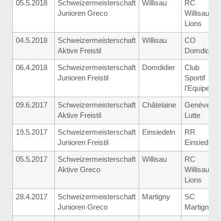
05.5.2018
Schweizermeisterschaft
Willisau
RC
Junioren Greco
Willisau
Lions
04.5.2018
Schweizermeisterschaft
Willisau
CO
Aktive Freistil
Domdidier
06.4.2018
Schweizermeisterschaft
Domdidier
Club
Junioren Freistil
Sportif
l'Equipe
09.6.2017
Schweizermeisterschaft
Châtelaine
Genève-
Aktive Freistil
Lutte
19.5.2017
Schweizermeisterschaft
Einsiedeln
RR
Junioren Freistil
Einsiedeln
05.5.2017
Schweizermeisterschaft
Willisau
RC
Aktive Greco
Willisau
Lions
28.4.2017
Schweizermeisterschaft
Martigny
SC
Junioren Greco
Martigny