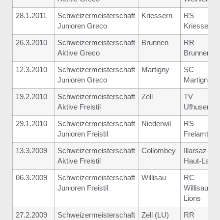
28.1.2011
Schweizermeisterschaft
Kriessern
RS
Junioren Greco
Kriessern
26.3.2010
Schweizermeisterschaft
Brunnen
RR
Aktive Greco
Brunnen
12.3.2010
Schweizermeisterschaft
Martigny
SC
Junioren Greco
Martigny
19.2.2010
Schweizermeisterschaft
Zell
TV
Aktive Freistil
Ufhusen
29.1.2010
Schweizermeisterschaft
Niederwil
RS
Junioren Freistil
Freiamt
13.3.2009
Schweizermeisterschaft
Collombey
Illarsaz-
Aktive Freistil
Haut-Lac
06.3.2009
Schweizermeisterschaft
Willisau
RC
Junioren Freistil
Willisau
Lions
27.2.2009
Schweizermeisterschaft
Zell (LU)
RR